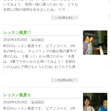
いてみよう。 前回一緒に踊ったせいか、 とても
自然に2拍の強弱を出せましたね。 リズ …
この記事を読む
レッスン風景♡
2016年4月20日
レッスン
昨日のレッスン風景です。 ピアノコース、1年
生のMちゃん。 チューリップの曲が指の番号で
弾けたね。 ３番（ミ）から弾けたから、 今度
は、3番でラやシからも弾いてみよう！ 全部白
いけんばんで弾けちゃうんだね♪ おうちでも弾
…
この記事を読む
レッスン風景☆
2016年4月19日
レッスン
昨日のレッスン風景です。 ピアノコース、1年