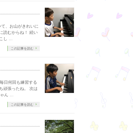
いて、お山がきれいに
に読むからね！ 続い
こし …
この記事を読む
。毎日何回も練習する
ち頑張ったね。 次は
ゃん …
この記事を読む