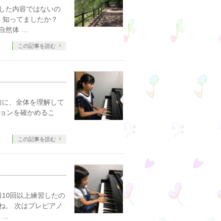
した内容ではないの
、知ってましたか？
自然体 …
この記事を読む
前に、全体を理解して
ションを確かめるこ
この記事を読む
日10回以上練習したの
ね。 次はプレピアノ
 …