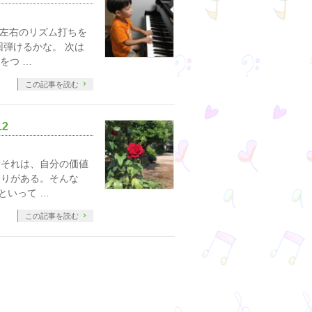
。左右のリズム打ちを
弾けるかな。 次は
をつ …
この記事を読む
2
 それは、自分の価値
限りがある。そんな
といって …
この記事を読む