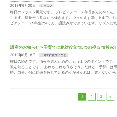
2019年6月20日
レッスン
昨日のレッスン風景です。 プレピアノコース年長さんのMくん
します。指番号も見ながら弾きます。つっかえず弾けるまで、6回
ピアノコース5年生のAくん。譜読みができています。リズムに気
講座のお知らせ〜子育てに絶対役立つ5つの視点 情報vol .
2019年6月18日
子育てに役立つこと
昨日の続きです。情報を選ぶための、もう１つのポイントです。
観を知ることです。 あれもこれも良さそう。だけど、予算には
時、自分が何に価値を感じているのかが分かれば、買わないから
1
2
3
»