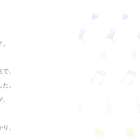
す。
生で、
した。
が、
かり、