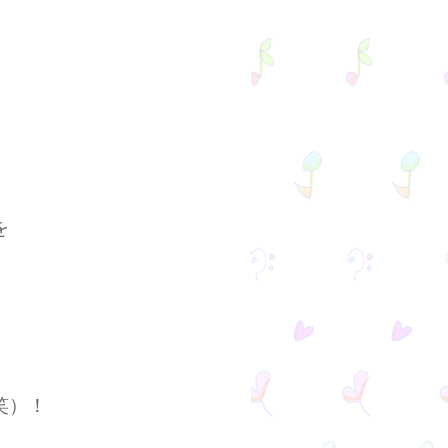
を
笑）！