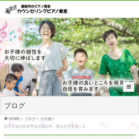
ブログ
HOME
»
ブログ
»
その他
»
お子さんの心を守るために今、誰もができること