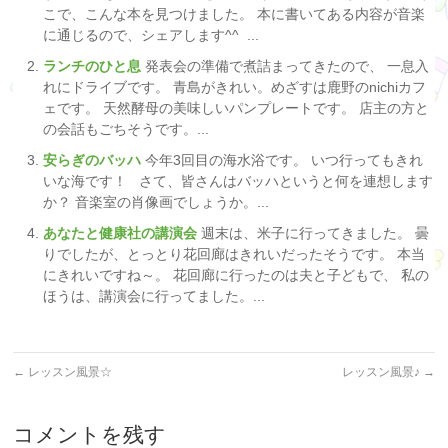
こで、こんな本を見つけました。 本に書いてある内容が音楽
に通じるので、シェアします^^ ...
ランチのひと息
発表会の準備で煮詰まってきたので、 一息入
れにドライブです。 青島がきれい。めざすは鹿野のnichiカフ
ェです。 天然酵母の美味しいパンプレートです。 店主の方と
の会話もごちそうです。...
安らぎのバッハ
今年3回目の海水浴です。 いつ行ってもきれ
いな海です！ さて、皆さんはバッハというと何を連想します
か？ 音楽室の肖像画でしょうか。...
あなたと健康社の講演会
週末は、米子に行ってきました。 曇
りでしたが、とっとり花回廊はきれいだったそうです。 本当
にきれいですね～。 花回廊に行ったのは夫と子どもで、 私の
ほうは、講演会に行ってました。...
←
レッスン風景☆
レッスン風景♪
→
コメントを残す