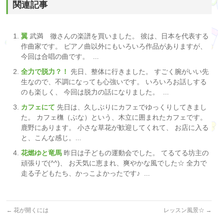
関連記事
翼
武満 徹さんの楽譜を買いました。 彼は、日本を代表する
作曲家です。 ピアノ曲以外にもいろいろ作品がありますが、
今回は合唱の曲です。 ...
全力で脱力？！
先日、整体に行きました。 すごく腕がいい先
生なので、不調になっても心強いです。 いろいろお話しする
のも楽しく、 今回は脱力の話になりました。 ...
カフェにて
先日は、久しぶりにカフェでゆっくりしてきまし
た。 カフェ橅（ぶな）という、木立に囲まれたカフェです。
鹿野にあります。 小さな草花が歓迎してくれて、 お店に入る
と、こんな感じ。...
花燃ゆと竜馬
昨日は子どもの運動会でした。 てるてる坊主の
頑張りで(^^)、 お天気に恵まれ、爽やかな風でした☆ 全力で
走る子どもたち、かっこよかったです♪ ...
←
花が開くには
レッスン風景☆
→