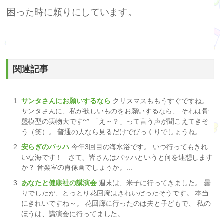
困った時に
頼りにしています。
関連記事
サンタさんにお願いするなら
クリスマスももうすぐですね。
サンタさんに、私が欲しいものをお願いするなら、 それは骨
盤模型の実物大です^^ 「え～？」って言う声が聞こえてきそ
う（笑）。 普通の人なら見るだけでびっくりでしょうね。...
安らぎのバッハ
今年3回目の海水浴です。 いつ行ってもきれ
いな海です！ さて、皆さんはバッハというと何を連想します
か？ 音楽室の肖像画でしょうか。...
あなたと健康社の講演会
週末は、米子に行ってきました。 曇
りでしたが、とっとり花回廊はきれいだったそうです。 本当
にきれいですね～。 花回廊に行ったのは夫と子どもで、 私の
ほうは、講演会に行ってました。...