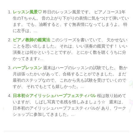
レッスン風景♡
昨日のレッスン風景です。 ピアノコース1年
生のTちゃん。 音の上がり下がりの表情に気をつけて弾いてい
ます。 でも、油断すると、すぐ無表情になってしまうよ。 特
に左手は、...
ピアノ教師の鑑賞法
このシリーズを書いていて、 欠かせない
ことを思い出しました。 それは、いい演奏の鑑賞です！ いい
演奏とは何かということですが、 とにかく数を聴くうちに分
かってきます♪...
ハープレッスン
週末はハープのレッスンの試験でした。 数か
月頑張ったかいがあって、合格することができました。 まだ
最初のステップなので、 これから先も試験を受けていくので
すが、 それでもとても嬉しかった。...
日本初☆アイリッシュハープフェスティバル
桜は散り始めて
いますが、 しばし写真で名残を惜しみましょう☆ 週末は、
日本初のアイリッシュハープフェスティバルが あり、ワーク
ショップに参加してきました。...