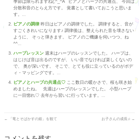
季節は限られますね(;^_^A ピアノとハープの共通点、 今回は
分散和音のとらえ方です。 覚書として書いておこうと思いま
す。...
ピアノの調律
昨日はピアノの調律でした。 調律すると、音が
すごくきれいになります♪ 調律後は、整えられた音を壊さない
ように、 そっと弾きます。 ピアノのご機嫌を伺いつつ、ね
^^...
ハープレッスン
週末はハープのレッスンでした。 ハープは、
はじけば音は出るのですが、 いい音でなければ楽しくないの
で、 奥が深いです。 そこで、とても役に立っているのがボデ
ィ・マッピングです。...
ピアノとハープの共通点♡
ここ数日の暖かさで、桜も咲き始
めましたね。 先週はハープのレッスンでした。 小型ハープ
に一目惚れ♡ 去年から習いに行っています。...
←
「竜とそばかすの姫」を観て
お子さんの成長♫
→
コメントを残す