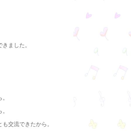
できました。
ら。
ら。
とも交流できたから。