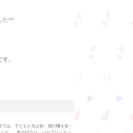
た^^
です。
家では、子どもと夫は初・飛行機＆初・
ました。 私のほうは、ハープレッスン