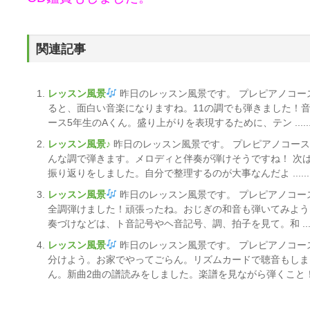
関連記事
レッスン風景
昨日のレッスン風景です。 プレピアノコー
ると、面白い音楽になりますね。11の調でも弾きました！音
ース5年生のAくん。盛り上がりを表現するために、テン .....
レッスン風景♪
昨日のレッスン風景です。 プレピアノコー
んな調で弾きます。メロディと伴奏が弾けそうですね！ 次
振り返りをしました。自分で整理するのが大事なんだよ ......
レッスン風景
昨日のレッスン風景です。 プレピアノコー
全調弾けました！頑張ったね。おじぎの和音も弾いてみよう
奏づけなどは、ト音記号やヘ音記号、調、拍子を見て。和 ....
レッスン風景
昨日のレッスン風景です。 プレピアノコー
分けよう。お家でやってごらん。リズムカードで聴音もしま
ん。新曲2曲の譜読みをしました。楽譜を見ながら弾くこと！ ...