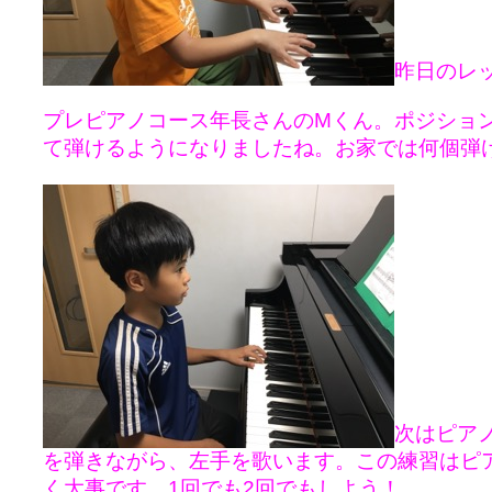
昨日のレ
プレピアノコース年長さんのMくん。ポジショ
て弾けるようになりましたね。お家では何個弾
次はピア
を弾きながら、左手を歌います。この練習はピ
く大事です。1回でも2回でもしよう！