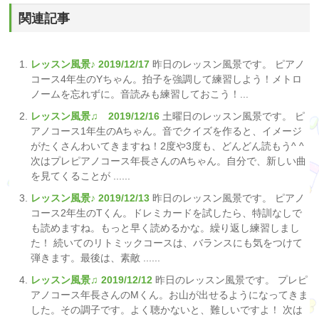
関連記事
レッスン風景♪ 2019/12/17
昨日のレッスン風景です。 ピアノ
コース4年生のYちゃん。拍子を強調して練習しよう！メトロ
ノームを忘れずに。音読みも練習しておこう！...
レッスン風景♫ 2019/12/16
土曜日のレッスン風景です。 ピ
アノコース1年生のAちゃん。音でクイズを作ると、イメージ
がたくさんわいてきますね！2度や3度も、どんどん読もう^ ^
次はプレピアノコース年長さんのAちゃん。自分で、新しい曲
を見てくることが ......
レッスン風景♪ 2019/12/13
昨日のレッスン風景です。 ピアノ
コース2年生のTくん。ドレミカードを試したら、特訓なしで
も読めますね。もっと早く読めるかな。繰り返し練習しまし
た！ 続いてのリトミックコースは、バランスにも気をつけて
弾きます。最後は、素敵 ......
レッスン風景♫ 2019/12/12
昨日のレッスン風景です。 プレピ
アノコース年長さんのMくん。お山が出せるようになってきま
した。その調子です。よく聴かないと、難しいですよ！ 次は