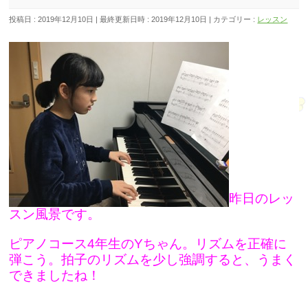
投稿日 : 2019年12月10日
最終更新日時 : 2019年12月10日
カテゴリー :
レッスン
昨日のレッ
スン風景です。
ピアノコース4年生のYちゃん。リズムを正確に
弾こう。拍子のリズムを少し強調すると、うまく
できましたね！