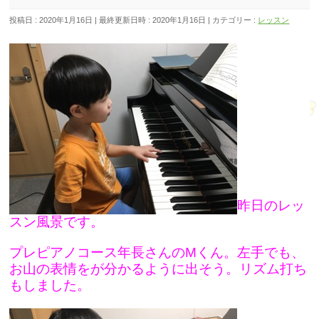
投稿日 : 2020年1月16日
最終更新日時 : 2020年1月16日
カテゴリー :
レッスン
昨日のレッ
スン風景です。
プレピアノコース年長さんのMくん。左手でも、
お山の表情をが分かるように出そう。リズム打ち
もしました。