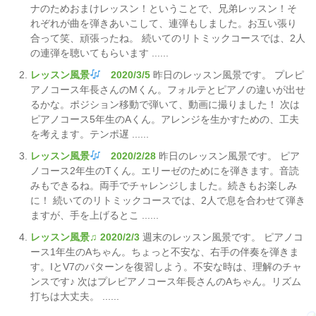
ナのためおまけレッスン！ということで、兄弟レッスン！そ
れぞれが曲を弾きあいこして、連弾もしました。お互い張り
合って笑、頑張ったね。 続いてのリトミックコースでは、2人
の連弾を聴いてもらいます ......
レッスン風景
2020/3/5
昨日のレッスン風景です。 プレピ
アノコース年長さんのMくん。フォルテとピアノの違いが出せ
るかな。ポジション移動で弾いて、動画に撮りました！ 次は
ピアノコース5年生のAくん。アレンジを生かすための、工夫
を考えます。テンポ遅 ......
レッスン風景
2020/2/28
昨日のレッスン風景です。 ピア
ノコース2年生のTくん。エリーゼのためにを弾きます。音読
みもできるね。両手でチャレンジしました。続きもお楽しみ
に！ 続いてのリトミックコースでは、2人で息を合わせて弾き
ますが、手を上げるとこ ......
レッスン風景♫ 2020/2/3
週末のレッスン風景です。 ピアノコ
ース1年生のAちゃん。ちょっと不安な、右手の伴奏を弾きま
す。IとV7のパターンを復習しよう。不安な時は、理解のチャ
ンスです♪ 次はプレピアノコース年長さんのAちゃん。リズム
打ちは大丈夫。 ......