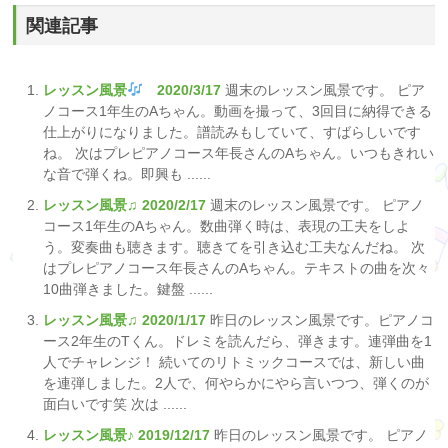
関連記事
レッスン風景
2020/3/17
週末のレッスン風景です。 ピア
ノコース1年生のAちゃん。動画を撮って、3回目に納得できる
仕上がりになりました。譜読みもしていて、すばらしいです
ね。 次はプレピアノコース年長さんのAちゃん。いつもきれい
な音で弾くね。即興も ......
レッスン風景♫ 2020/2/17
週末のレッスン風景です。 ピアノ
コース1年生のAちゃん。数曲弾く時は、表現の工夫をしよ
う。変奏曲も聴きます。聴きてを引き込む工夫なんだね。 次
はプレピアノコース年長さんのAちゃん。テキストの曲を次々
10曲弾きました。鍵盤 ......
レッスン風景♫ 2020/1/17
昨日のレッスン風景です。ピアノコ
ース2年生のTくん。ドレミを読んだら、弾きます。連弾曲を1
人でチャレンジ！ 続いてのリトミックコースでは、新しい曲
を連弾しました。2人で、何やらかにやら言いつつ、弾くのが
面白いです笑 次は ......
レッスン風景♪ 2019/12/17
昨日のレッスン風景です。 ピアノ