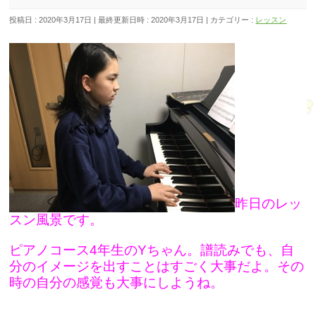
投稿日 : 2020年3月17日
最終更新日時 : 2020年3月17日
カテゴリー :
レッスン
昨日のレッ
スン風景です。
ピアノコース4年生のYちゃん。譜読みでも、自
分のイメージを出すことはすごく大事だよ。その
時の自分の感覚も大事にしようね。