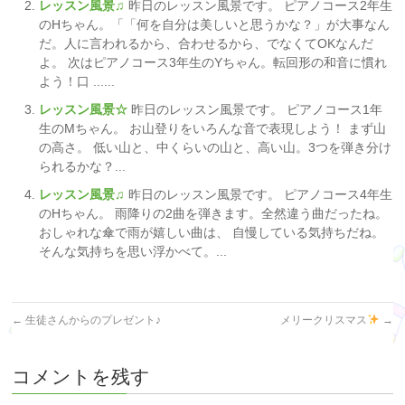
レッスン風景♫
昨日のレッスン風景です。 ピアノコース2年生
のHちゃん。「「何を自分は美しいと思うかな？」が大事なん
だ。人に言われるから、合わせるから、でなくてOKなんだ
よ。 次はピアノコース3年生のYちゃん。転回形の和音に慣れ
よう！口 ......
レッスン風景☆
昨日のレッスン風景です。 ピアノコース1年
生のMちゃん。 お山登りをいろんな音で表現しよう！ まず山
の高さ。 低い山と、中くらいの山と、高い山。3つを弾き分け
られるかな？...
レッスン風景♫
昨日のレッスン風景です。 ピアノコース4年生
のHちゃん。 雨降りの2曲を弾きます。全然違う曲だったね。
おしゃれな傘で雨が嬉しい曲は、 自慢している気持ちだね。
そんな気持ちを思い浮かべて。...
←
生徒さんからのプレゼント♪
メリークリスマス
→
コメントを残す