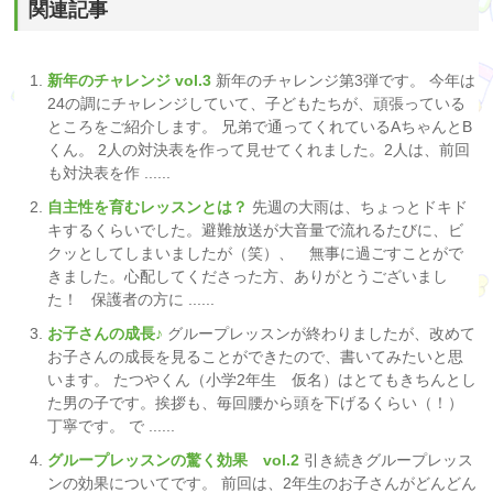
関連記事
新年のチャレンジ vol.3
新年のチャレンジ第3弾です。 今年は
24の調にチャレンジしていて、子どもたちが、頑張っている
ところをご紹介します。 兄弟で通ってくれているAちゃんとB
くん。 2人の対決表を作って見せてくれました。2人は、前回
も対決表を作 ......
自主性を育むレッスンとは？
先週の大雨は、ちょっとドキド
キするくらいでした。避難放送が大音量で流れるたびに、ビ
クッとしてしまいましたが（笑）、 無事に過ごすことがで
きました。心配してくださった方、ありがとうございまし
た！ 保護者の方に ......
お子さんの成長♪
グループレッスンが終わりましたが、改めて
お子さんの成長を見ることができたので、書いてみたいと思
います。 たつやくん（小学2年生 仮名）はとてもきちんとし
た男の子です。挨拶も、毎回腰から頭を下げるくらい（！）
丁寧です。 で ......
グループレッスンの驚く効果 vol.2
引き続きグループレッス
ンの効果についてです。 前回は、2年生のお子さんがどんどん