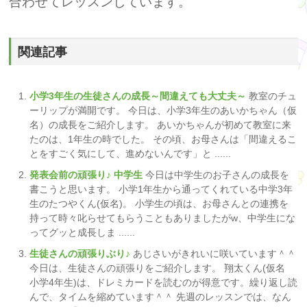
合わせてレッスンしています。
関連記事
小学3年生の生徒さんの成長～間違えても大丈夫～
教室のチュ
ーリップが満開です。 今日は、小学3年生のあいかちゃん（仮
名）の成長をご紹介します。 あいかちゃんが初めて教室に来
たのは、1年生の時でした。 その頃、お母さんは「間違えるこ
とをすごく気にして、進めないんです」と ......
発表会前の頑張り♪ 中学生
今日は中学生のお子さんの成長を
書こうと思います。 小学1年生から通ってくれている中学3年
生のたつやくん(仮名)。 小学生の頃は、お母さんとの連携を
持って時々叱らせてもらうこともありましたがw、中学生にな
ってグッと成長しま ......
生徒さんの頑張りぶり♪
あじさいがきれいに咲いています＾＾
今日は、生徒さんの頑張りをご紹介します。 翔太くん(仮名
小学4年生)は、ドレミカードを読むのが得意です。繰り返し読
んで、タイムを縮めています＾＾ 先週のレッスンでは、なん