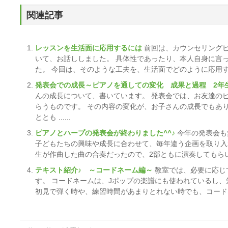
関連記事
レッスンを生活面に応用するには
前回は、カウンセリング
いて、お話ししました。 具体性であったり、本人自身に言
た。 今回は、そのような工夫を、生活面でどのように応用するかと
発表会での成長～ピアノを通しての変化 成果と過程 2年
んの成長について、書いています。 発表会では、お友達の
らうものです。 その内容の変化が、お子さんの成長でもあ
ととも ......
ピアノとハープの発表会が終わりました^^♪
今年の発表会も
子どもたちの興味や成長に合わせて、毎年違う企画を取り入れ
生が作曲した曲の合奏だったので、2部ともに演奏してもらいま
テキスト紹介♪ ～コードネーム編～
教室では、必要に応じ
す。 コードネームは、Jポップの楽譜にも使われているし
初見で弾く時や、練習時間があまりとれない時でも、コードネーム