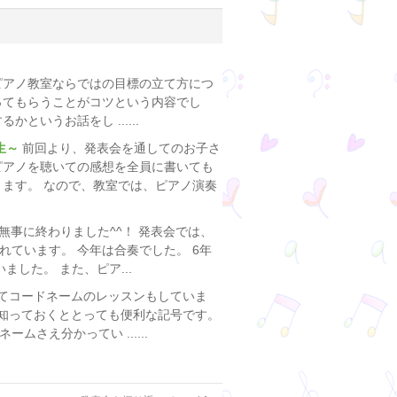
ピアノ教室ならではの目標の立て方につ
ってもらうことがコツという内容でし
いうお話をし ......
生～
前回より、発表会を通してのお子さ
ピアノを聴いての感想を全員に書いても
ります。 なので、教室では、ピアノ演奏
無事に終わりました^^！ 発表会では、
ています。 今年は合奏でした。 6年
した。 また、ピア...
てコードネームのレッスンもしていま
、知っておくととっても便利な記号です。
さえ分かってい ......