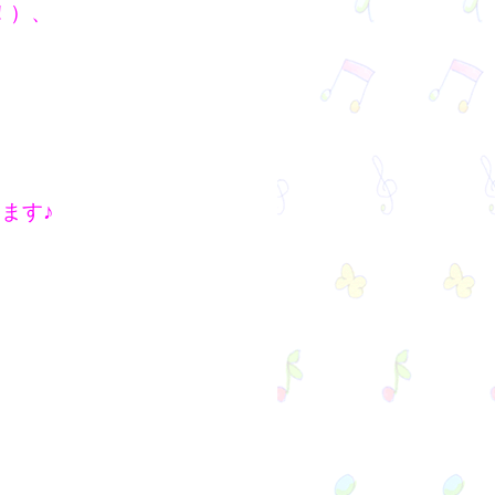
！）、
ます♪