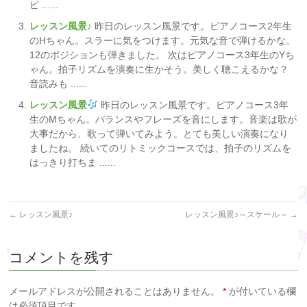
ピ ......
レッスン風景♪
昨日のレッスン風景です。ピアノコース2年生
のHちゃん。スラーに気をつけます。元気な音で弾けるかな。
12のポジションも弾きました。 次はピアノコース3年生のYち
ゃん。拍子リズムを演奏に生かそう。美しく聴こえるかな？
音読みも ......
レッスン風景
昨日のレッスン風景です。ピアノコース3年
生のMちゃん。バランスやフレーズを音にします。音楽は歌が
大事だから、歌って弾いてみよう。とても美しい演奏になり
ましたね。 続いてのリトミックコースでは、拍子のリズムを
はっきり打ちま ......
←
レッスン風景♪
レッスン風景♪～スケール～
→
コメントを残す
メールアドレスが公開されることはありません。
*
が付いている欄
は必須項目です