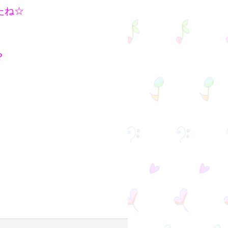
たね☆
？