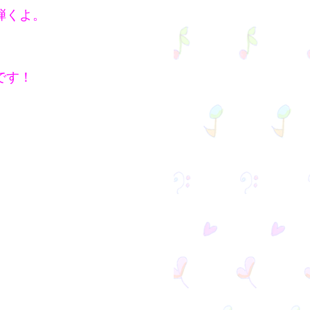
弾くよ。
です！