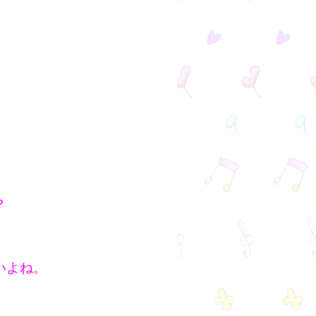
？
いよね。