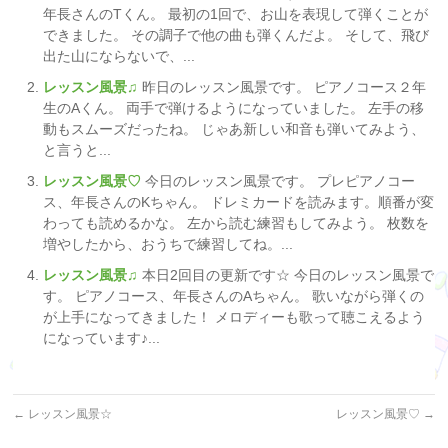
年長さんのTくん。 最初の1回で、お山を表現して弾くことが
できました。 その調子で他の曲も弾くんだよ。 そして、飛び
出た山にならないで、...
レッスン風景♫
昨日のレッスン風景です。 ピアノコース２年
生のAくん。 両手で弾けるようになっていました。 左手の移
動もスムーズだったね。 じゃあ新しい和音も弾いてみよう、
と言うと...
レッスン風景♡
今日のレッスン風景です。 プレピアノコー
ス、年長さんのKちゃん。 ドレミカードを読みます。順番が変
わっても読めるかな。 左から読む練習もしてみよう。 枚数を
増やしたから、おうちで練習してね。...
レッスン風景♫
本日2回目の更新です☆ 今日のレッスン風景で
す。 ピアノコース、年長さんのAちゃん。 歌いながら弾くの
が上手になってきました！ メロディーも歌って聴こえるよう
になっています♪...
←
レッスン風景☆
レッスン風景♡
→