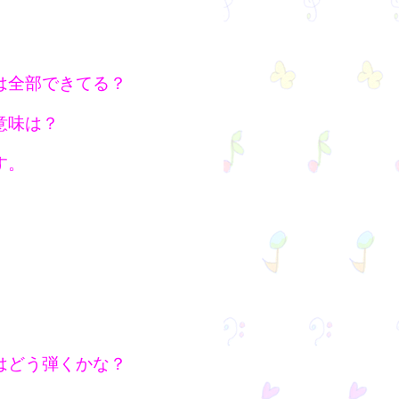
は全部できてる？
意味は？
す。
はどう弾くかな？