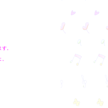
ます。
よ。
。