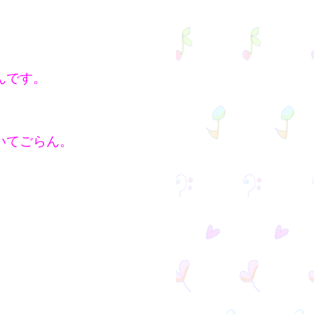
。
んです。
。
いてごらん。