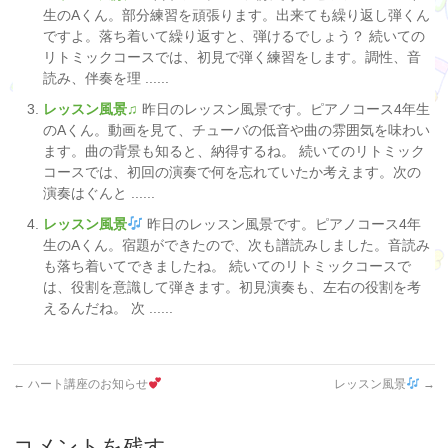
生のAくん。部分練習を頑張ります。出来ても繰り返し弾くん
ですよ。落ち着いて繰り返すと、弾けるでしょう？ 続いての
リトミックコースでは、初見で弾く練習をします。調性、音
読み、伴奏を理 ......
レッスン風景♫
昨日のレッスン風景です。ピアノコース4年生
のAくん。動画を見て、チューバの低音や曲の雰囲気を味わい
ます。曲の背景も知ると、納得するね。 続いてのリトミック
コースでは、初回の演奏で何を忘れていたか考えます。次の
演奏はぐんと ......
レッスン風景
昨日のレッスン風景です。ピアノコース4年
生のAくん。宿題ができたので、次も譜読みしました。音読み
も落ち着いてできましたね。 続いてのリトミックコースで
は、役割を意識して弾きます。初見演奏も、左右の役割を考
えるんだね。 次 ......
←
ハート講座のお知らせ
レッスン風景
→
コメントを残す