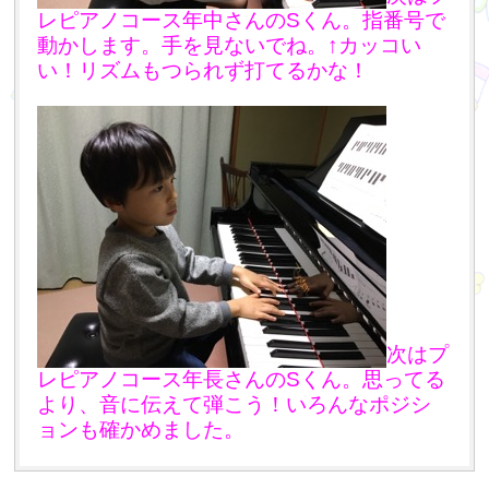
レピアノコース年中さんのSくん。指番号で
動かします。手を見ないでね。↑カッコい
い！リズムもつられず打てるかな！
次はプ
レピアノコース年長さんの
Sくん。思ってる
より、音に伝えて弾こう！いろんなポジシ
ョンも確かめました。