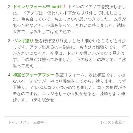
トイレリフォーム中 part2
トイレのドアノブを交換しまし
た。 ドアノブは、使わないドアから取り外して利用しまし
た。色も合っていて、ちょっといい思いつきでした。 ムラが
あった枠なども、小筆を使って、きれいに整えました。結構
大変で、はみ出しては別の色で ......
ペンキ塗り
壁をほぼ塗り終えました！細かいところがもう少
しです。アップ出来るのを励みに、もうひと頑張りです。 壁
がきれいになると、今度は、ドアとか棚とかが古びて見えま
す。下の棚だけ塗ってみました。 下の段と上の段とで、全然
違って見え ......
和室ビフォーアフター
教室リフォーム、次は和室です。小さ
なスペースですが、やはり養生をしてから、塗ります。 まず
下塗り。 だいぶんコツがつかめてきました。コテの角度がキ
モなのですね。エッジをしっかり効かせると、漆喰がよく伸
びます。コテを寝かせ ......
←
トイレリフォーム途中
レッスン風景♫
→