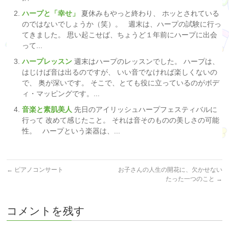
ハープと「幸せ」
夏休みもやっと終わり、 ホッとされている
のではないでしょうか（笑）。 週末は、ハープの試験に行っ
てきました。 思い起こせば、ちょうど１年前にハープに出会
って...
ハープレッスン
週末はハープのレッスンでした。 ハープは、
はじけば音は出るのですが、 いい音でなければ楽しくないの
で、 奥が深いです。 そこで、とても役に立っているのがボデ
ィ・マッピングです。...
音楽と素肌美人
先日のアイリッシュハープフェスティバルに
行って 改めて感じたこと。 それは音そのものの美しさの可能
性。 ハープという楽器は、...
←
ピアノコンサート
お子さんの人生の開花に、欠かせない
たった一つのこと
→
コメントを残す