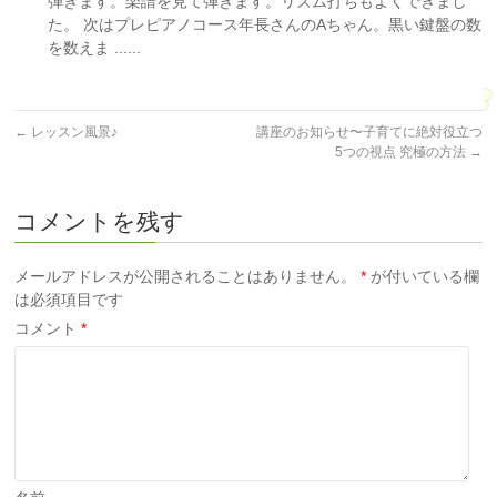
弾きます。楽譜を見て弾きます。リズム打ちもよくできまし
た。 次はプレピアノコース年長さんのAちゃん。黒い鍵盤の数
を数えま ......
←
レッスン風景♪
講座のお知らせ〜子育てに絶対役立つ
5つの視点 究極の方法
→
コメントを残す
メールアドレスが公開されることはありません。
*
が付いている欄
は必須項目です
コメント
*