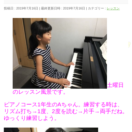
投稿日 : 2019年7月16日
最終更新日時 : 2019年7月16日
カテゴリー :
レッスン
土曜日
のレッスン風景です。
ピアノコース1年生のAちゃん。練習する時は、
リズム打ち→1度、2度を読む→片手→両手だね。
ゆっくり練習しよう。