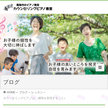
ブログ
HOME
»
ブログ
»
レッスン
»
カウンセリングピアノは、感情を表現すること♪