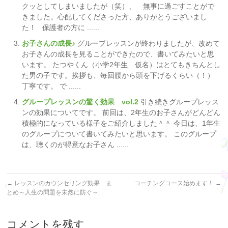
クッとしてしまいましたが（笑）、 無事に過ごすことがで
きました。心配してくださった方、ありがとうございまし
た！ 保護者の方に ......
お子さんの成長♪
グループレッスンが終わりましたが、改めて
お子さんの成長を見ることができたので、書いてみたいと思
います。 たつやくん（小学2年生 仮名）はとてもきちんとし
た男の子です。挨拶も、毎回腰から頭を下げるくらい（！）
丁寧です。 で ......
グループレッスンの驚く効果 vol.2
引き続きグループレッス
ンの効果についてです。 前回は、2年生のお子さんがどんどん
積極的になっている様子をご紹介しました＾＾ 今日は、1年生
のグループについて書いてみたいと思います。 このグループ
は、聴くのが得意なお子さん ......
←
レッスンのカウンセリング効果 ま
コーチングコース始めます！
→
とめ～人生の問題を未然に防ぐ～
コメントを残す