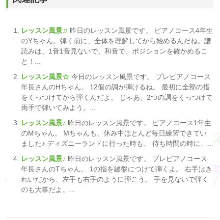
レッスン風景♫
昨日のレッスン風景です。 ピアノコース4年生
のYちゃん。弾く前に、全体を理解してから始めるんだね。譜
読みは、1音1音見ないで、和音で、ポジションを確かめるこ
と！...
レッスン風景☆
今日のレッスン風景です。 プレピアノコース
年長さんのHちゃん。 12個の調が弾けるね。 最初に全部の指
をくっつけてから弾くんだよ。 じゃあ、2つの調をくっつけて
両手で弾いてみよう。...
レッスン風景♪
昨日のレッスン風景です。 ピアノコース1年生
のMちゃん。 Mちゃんも、休み中ほとんど毎日練習できてい
ました♪ ディズニーランドに行った時も、 待ち時間の時に、...
レッスン風景♪
昨日のレッスン風景です。 プレピアノコース
年長さんのTちゃん。 1の指を鍵盤につけて弾くよ。 右手はき
れいだから、左手も右手のように弾こう。 手を見ないで弾く
のも大事だよ。...