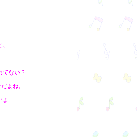
、
と、
れてない？
そだよね。
いよ