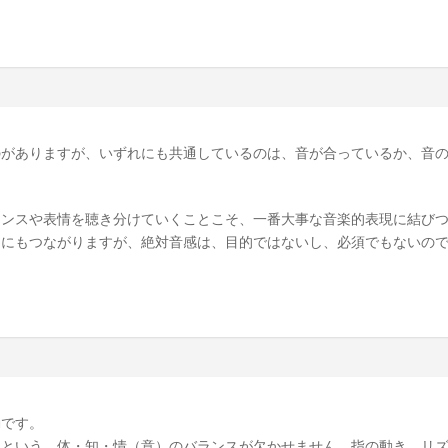
のがありますが、いずれにも共通しているのは、音が合っているか、音
アンスや表情を聴き分けていくことこそ、一番大事な音楽的表現に結び
とにもつながりますが、絶対音感は、目的ではないし、必須でもないの
動です。
現という、体・知・情（意）のバランスが欠かせません。指の動き、リ